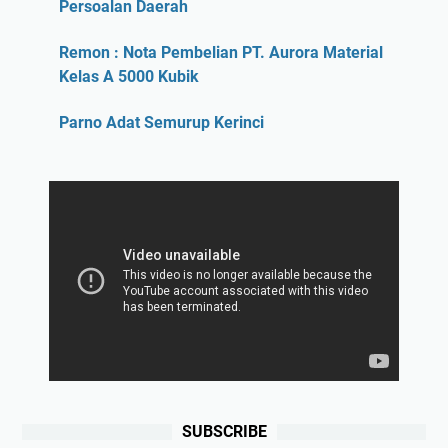
Persoalan Daerah
Remon : Nota Pembelian PT. Aurora Material
Kelas A 5000 Kubik
Parno Adat Semurup Kerinci
SUBSCRIBE