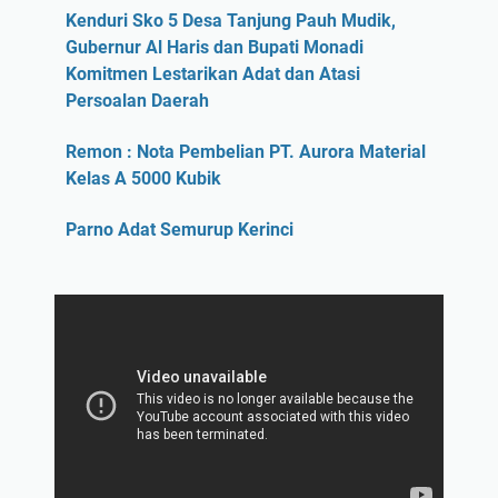
Kenduri Sko 5 Desa Tanjung Pauh Mudik,
Gubernur Al Haris dan Bupati Monadi
Komitmen Lestarikan Adat dan Atasi
Persoalan Daerah
Remon : Nota Pembelian PT. Aurora Material
Kelas A 5000 Kubik
Parno Adat Semurup Kerinci