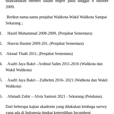
dilaksanakan menteri dalam negeri pada tanggal 8 oktober
2009.
Berikut nama-nama penjabat Walikota-Wakil Walikota Sampai
Sekarang ;
1.
Hasril Muhammad 2008-2009, (Penjabat Sementara)
-
2.
Hasvia Hasimi 2009-201, (Penjabat Sementara)
-
3.
Akmal Thaib 2011, (Penjabat Sementara)
-
4.
Asafri Jaya Bakri –Ardinal Salim 2011-2016 (Walikota dan
-
Wakil Walikota)
5.
Asafri Jaya Bakri – Zulhelmi 2016- 2021 (Walikota dan Wakil
-
Walikota)
6.
Ahmadi Zubir – Alvia Santoni 2021 - Sekarang (Petahana).
-
Dari beberapa kajian akademis yang dilakukan lembaga survey
yang ada di Indonesia tingkat keterpilihan Incumbent