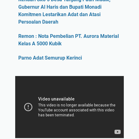
Gubernur Al Haris dan Bupati Monadi
Komitmen Lestarikan Adat dan Atasi
Persoalan Daerah
Remon : Nota Pembelian PT. Aurora Material
Kelas A 5000 Kubik
Parno Adat Semurup Kerinci