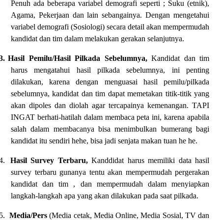
Penuh ada beberapa variabel demografi seperti ; Suku (etnik),
Agama, Pekerjaan dan lain sebangainya. Dengan mengetahui
variabel demografi (Sosiologi) secara detail akan mempermudah
kandidat dan tim dalam melakukan gerakan selanjutnya.
3.
Hasil Pemilu/Hasil Pilkada Sebelumnya,
Kandidat dan tim
harus mengatahui hasil pilkada sebelumnya, ini penting
dilakukan, karena dengan menguasai hasil pemilu/pilkada
sebelumnya, kandidat dan tim dapat memetakan titik-titik yang
akan dipoles dan diolah agar tercapainya kemenangan. TAPI
INGAT berhati-hatilah dalam membaca peta ini, karena apabila
salah dalam membacanya bisa menimbulkan bumerang bagi
kandidat itu sendiri hehe, bisa jadi senjata makan tuan he he.
4.
Hasil Survey Terbaru,
Kanddidat harus memiliki data hasil
survey terbaru gunanya tentu akan mempermudah pergerakan
kandidat dan tim , dan mempermudah dalam menyiapkan
langkah-langkah apa yang akan dilakukan pada saat pilkada.
5.
Media/Pers
(Media cetak, Media Online, Media Sosial, TV dan