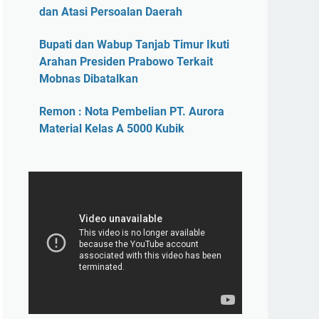
dan Atasi Persoalan Daerah
Bupati dan Wabup Tanjab Timur Ikuti
Arahan Presiden Prabowo Terkait
Mobnas Dibatalkan
Remon : Nota Pembelian PT. Aurora
Material Kelas A 5000 Kubik