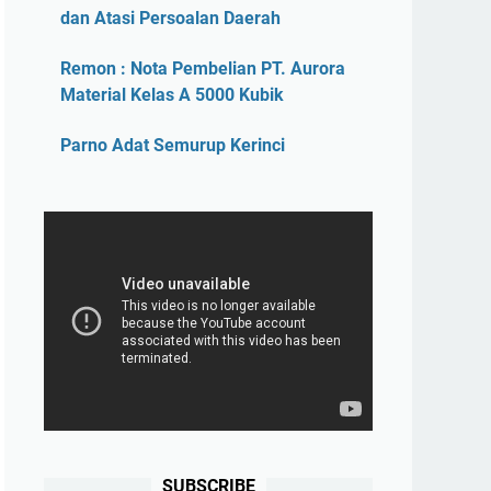
dan Atasi Persoalan Daerah
Remon : Nota Pembelian PT. Aurora
Material Kelas A 5000 Kubik
Parno Adat Semurup Kerinci
SUBSCRIBE