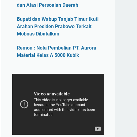
dan Atasi Persoalan Daerah
Bupati dan Wabup Tanjab Timur Ikuti
Arahan Presiden Prabowo Terkait
Mobnas Dibatalkan
Remon : Nota Pembelian PT. Aurora
Material Kelas A 5000 Kubik