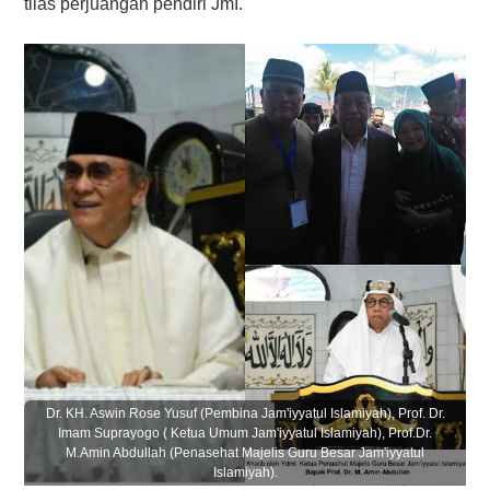
tilas perjuangan pendiri JmI.
Dr. KH. Aswin Rose Yusuf (Pembina Jam'iyyatul Islamiyah), Prof. Dr.
Imam Suprayogo ( Ketua Umum Jam'iyyatul Islamiyah), Prof.Dr.
M.Amin Abdullah (Penasehat Majelis Guru Besar Jam'iyyatul
Islamiyah).