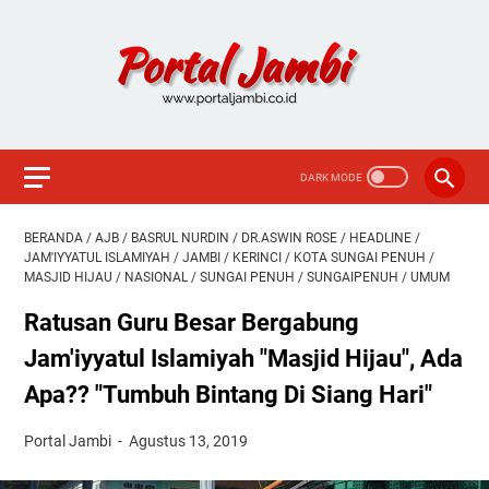
BERANDA
/
AJB
/
BASRUL NURDIN
/
DR.ASWIN ROSE
/
HEADLINE
/
JAM'IYYATUL ISLAMIYAH
/
JAMBI
/
KERINCI
/
KOTA SUNGAI PENUH
/
MASJID HIJAU
/
NASIONAL
/
SUNGAI PENUH
/
SUNGAIPENUH
/
UMUM
Ratusan Guru Besar Bergabung
Jam'iyyatul Islamiyah "Masjid Hijau", Ada
Apa?? "Tumbuh Bintang Di Siang Hari"
Portal Jambi
Agustus 13, 2019