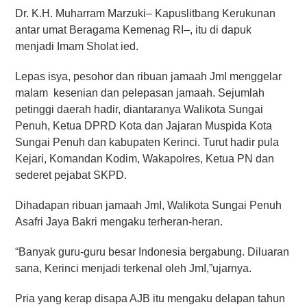
Dr. K.H. Muharram Marzuki– Kapuslitbang Kerukunan
antar umat Beragama Kemenag RI–, itu di dapuk
menjadi Imam Sholat ied.
Lepas isya, pesohor dan ribuan jamaah JmI menggelar
malam kesenian dan pelepasan jamaah. Sejumlah
petinggi daerah hadir, diantaranya Walikota Sungai
Penuh, Ketua DPRD Kota dan Jajaran Muspida Kota
Sungai Penuh dan kabupaten Kerinci. Turut hadir pula
Kejari, Komandan Kodim, Wakapolres, Ketua PN dan
sederet pejabat SKPD.
Dihadapan ribuan jamaah JmI, Walikota Sungai Penuh
Asafri Jaya Bakri mengaku terheran-heran.
“Banyak guru-guru besar Indonesia bergabung. Diluaran
sana, Kerinci menjadi terkenal oleh JmI,”ujarnya.
Pria yang kerap disapa AJB itu mengaku delapan tahun