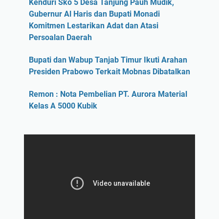
Kenduri Sko 5 Desa Tanjung Pauh Mudik,
Gubernur Al Haris dan Bupati Monadi
Komitmen Lestarikan Adat dan Atasi
Persoalan Daerah
Bupati dan Wabup Tanjab Timur Ikuti Arahan
Presiden Prabowo Terkait Mobnas Dibatalkan
Remon : Nota Pembelian PT. Aurora Material
Kelas A 5000 Kubik