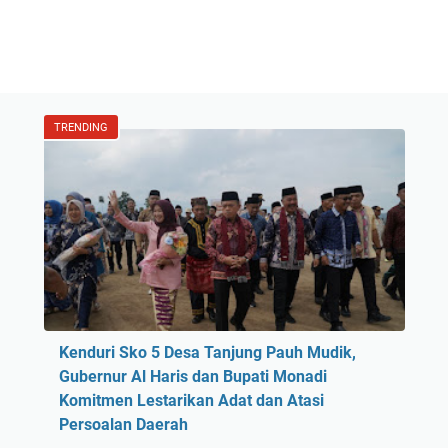
TRENDING
Kenduri Sko 5 Desa Tanjung Pauh Mudik,
Gubernur Al Haris dan Bupati Monadi
Komitmen Lestarikan Adat dan Atasi
Persoalan Daerah