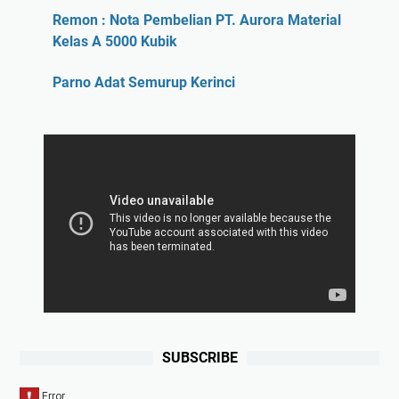
Remon : Nota Pembelian PT. Aurora Material
Kelas A 5000 Kubik
Parno Adat Semurup Kerinci
SUBSCRIBE