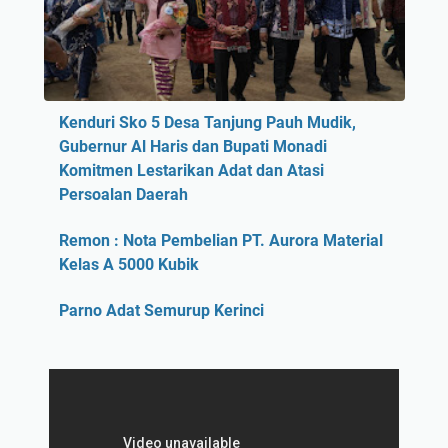
Kenduri Sko 5 Desa Tanjung Pauh Mudik,
Gubernur Al Haris dan Bupati Monadi
Komitmen Lestarikan Adat dan Atasi
Persoalan Daerah
Remon : Nota Pembelian PT. Aurora Material
Kelas A 5000 Kubik
Parno Adat Semurup Kerinci