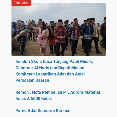
TRENDING
Kenduri Sko 5 Desa Tanjung Pauh Mudik,
Gubernur Al Haris dan Bupati Monadi
Komitmen Lestarikan Adat dan Atasi
Persoalan Daerah
Remon : Nota Pembelian PT. Aurora Material
Kelas A 5000 Kubik
Parno Adat Semurup Kerinci