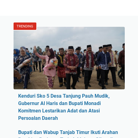
TRENDING
Kenduri Sko 5 Desa Tanjung Pauh Mudik,
Gubernur Al Haris dan Bupati Monadi
Komitmen Lestarikan Adat dan Atasi
Persoalan Daerah
Bupati dan Wabup Tanjab Timur Ikuti Arahan