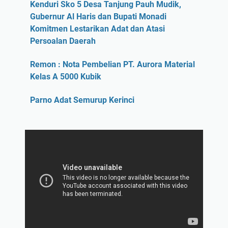
Kenduri Sko 5 Desa Tanjung Pauh Mudik,
Gubernur Al Haris dan Bupati Monadi
Komitmen Lestarikan Adat dan Atasi
Persoalan Daerah
Remon : Nota Pembelian PT. Aurora Material
Kelas A 5000 Kubik
Parno Adat Semurup Kerinci