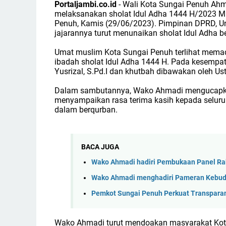
Portaljambi.co.id
- Wali Kota Sungai Penuh Ahm
melaksanakan sholat Idul Adha 1444 H/2023 M
Penuh, Kamis (29/06/2023). Pimpinan DPRD, Un
jajarannya turut menunaikan sholat Idul Adha 
Umat muslim Kota Sungai Penuh terlihat mem
ibadah sholat Idul Adha 1444 H. Pada kesempata
Yusrizal, S.Pd.I dan khutbah dibawakan oleh Ust.
Dalam sambutannya, Wako Ahmadi mengucapkan 
menyampaikan rasa terima kasih kepada selur
dalam berqurban.
BACA JUGA
Wako Ahmadi hadiri Pembukaan Panel Ra
Wako Ahmadi menghadiri Pameran Kebuday
Pemkot Sungai Penuh Perkuat Transparan
Wako Ahmadi turut mendoakan masyarakat Kota