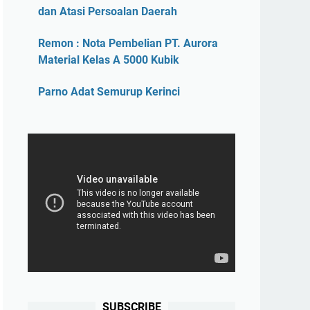
dan Atasi Persoalan Daerah
Remon : Nota Pembelian PT. Aurora
Material Kelas A 5000 Kubik
Parno Adat Semurup Kerinci
SUBSCRIBE