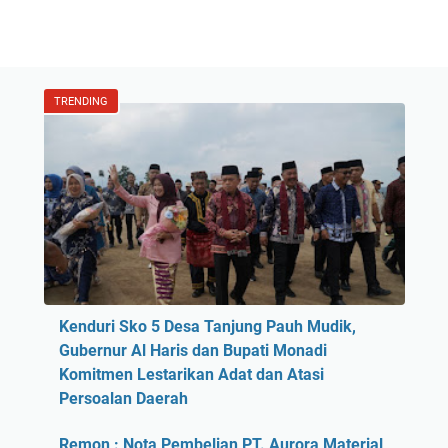
TRENDING
Kenduri Sko 5 Desa Tanjung Pauh Mudik,
Gubernur Al Haris dan Bupati Monadi
Komitmen Lestarikan Adat dan Atasi
Persoalan Daerah
Remon : Nota Pembelian PT. Aurora Material