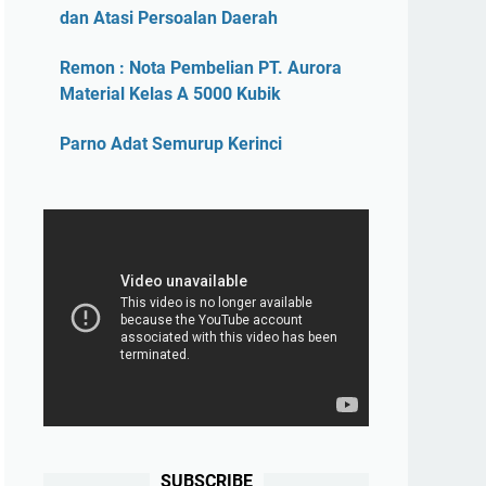
dan Atasi Persoalan Daerah
Remon : Nota Pembelian PT. Aurora
Material Kelas A 5000 Kubik
Parno Adat Semurup Kerinci
SUBSCRIBE